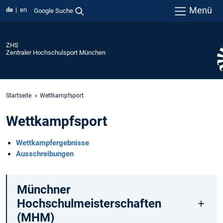
Menü
de
en
Google Suche
ZHS
Zentraler Hochschulsport München
Startseite
Wettkampfsport
Wettkampfsport
Wettkampfergebnisse
Ausschreibungen
Münchner
Hochschulmeisterschaften
(MHM)