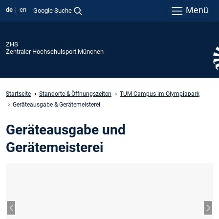
Menü
de
en
Google Suche
ZHS
Zentraler Hochschulsport München
Startseite
Standorte & Öffnungszeiten
TUM Campus im Olympiapark
Geräteausgabe & Gerätemeisterei
Geräteausgabe und
Gerätemeisterei
Vorheriger Slide
Näc