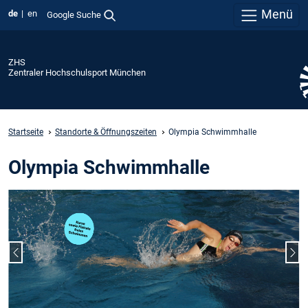
Menü
de
en
Google Suche
ZHS
Zentraler Hochschulsport München
Startseite
Standorte & Öffnungszeiten
Olympia Schwimmhalle
Olympia Schwimmhalle
Vorheriger Slide
Näc