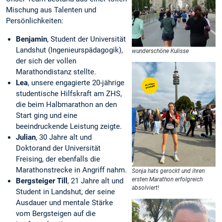
Mischung aus Talenten und
Persönlichkeiten:
Benjamin
, Student der Universität
Landshut (Ingenieurspädagogik),
wunderschöne Kulisse
der sich der vollen
Marathondistanz stellte.
Lea
, unsere engagierte 20-jährige
studentische Hilfskraft am ZHS,
die beim Halbmarathon an den
Start ging und eine
beeindruckende Leistung zeigte.
Julian
, 30 Jahre alt und
Doktorand der Universität
Freising, der ebenfalls die
Marathonstrecke in Angriff nahm.
Sonja hats gerockt und ihren
ersten Marathon erfolgreich
Bergsteiger Till
, 21 Jahre alt und
absolviert!
Student in Landshut, der seine
Ausdauer und mentale Stärke
vom Bergsteigen auf die